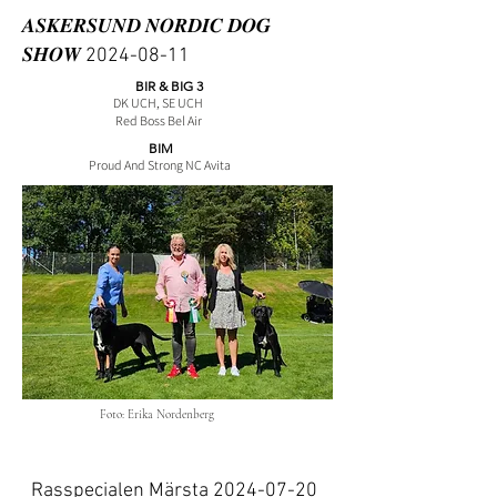
𝑨𝑺𝑲𝑬𝑹𝑺𝑼𝑵𝑫 𝑵𝑶𝑹𝑫𝑰𝑪 𝑫𝑶𝑮
𝑺𝑯𝑶𝑾
2024-08-11
BIR & BIG 3
DK UCH, SE UCH
Red Boss Bel Air
BIM
Proud And Strong NC Avita
Foto: Erika Nordenberg
Rasspecialen Märsta
2024-07-20