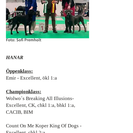
Foto: Sofi Premholt
HANAR
Öppenklass:
Emir - Excellent, ökl 1:a
Championklass:
Wolwo´s Breaking All Illusions-
Excellent, CK, chkl 1:a, bhkl 1:a,
CACIB, BIM
Count On Me Koper King Of Dogs -
Excellent, chkl 2:a,