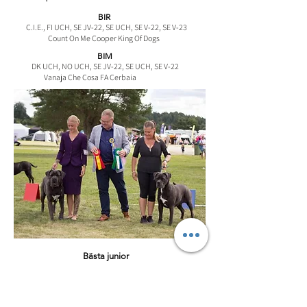
BIR
C.I.E., FI UCH, SE JV-22, SE UCH, SE V-22, SE V-23
Count On Me Cooper King Of Dogs
BIM
DK UCH, NO UCH, SE JV-22, SE UCH, SE V-22
Vanaja Che Cosa FA Cerbaia
Bästa junior
DK JUCH, NORDIC J CH
In Futuro Makz