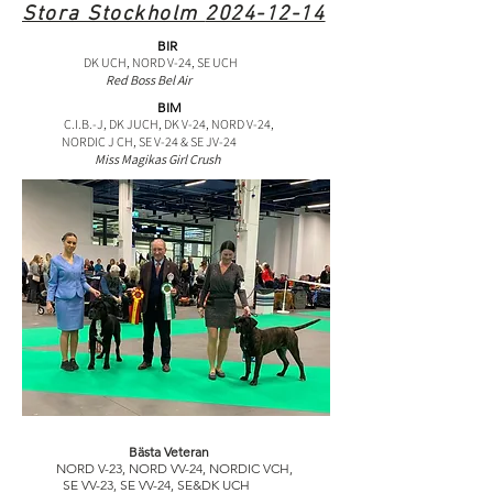
Stora Stockholm
2024-12-14
BIR
DK UCH, NORD V-24, SE UCH
Red Boss Bel Air
BIM
C.I.B.-J, DK JUCH, DK V-24, NORD V-24,
NORDIC J CH, SE V-24 & SE JV-24
Miss Magikas Girl Crush
Bästa Veteran
NORD V-23, NORD VV-24, NORDIC VCH,
SE VV-23, SE VV-24, SE&DK UCH