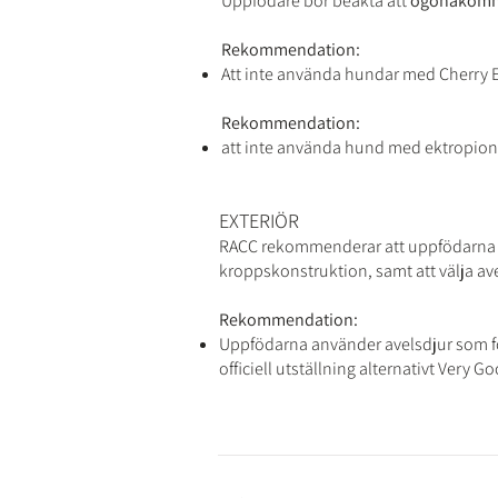
Uppfödare bör beakta att
ögonåkommor
Rekommendation:
Att inte använda hundar med Cherry E
Rekommendation:
att inte använda hund med ektropion 
EXTERIÖR
RACC rekommenderar att uppfödarna a
kroppskonstruktion, samt att välja av
Rekommendation:
Uppfödarna använder avelsdjur som för
officiell utställning alternativt Very Go