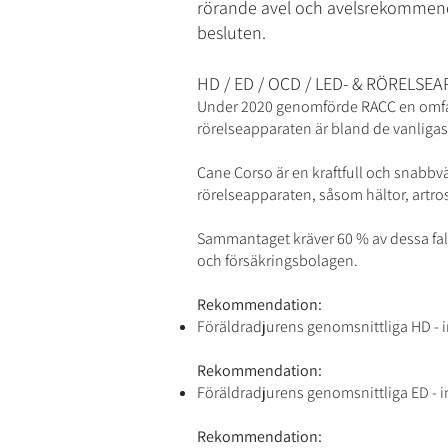
rörande avel och avelsrekommendati
besluten.
HD / ED / OCD / LED- & RÖRELSE
Under 2020 genomförde RACC en omfat
rörelseapparaten är bland de vanligas
Cane Corso är en kraftfull och snab
rörelseapparaten, såsom hältor, artr
Sammantaget kräver 60 % av dessa fall
och försäkringsbolagen.
Rekommendation:
Föräldradjurens genomsnittliga HD - in
Rekommendation:
Föräldradjurens genomsnittliga ED - in
Rekommendation: