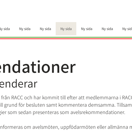
Ny sida
Ny sida
Ny sida
Ny sida
Ny sida
Ny sida
Ny sid
ndationer
enderar
n RACC och har kommit till efter att medlemmarna i RACC h
 till grund för besluten samt kommentera demsamma. Till
gier som sedan presenteras som avelsrekommendationer.
nformeras om avelsmöten, uppfödarmöten eller allmänna 