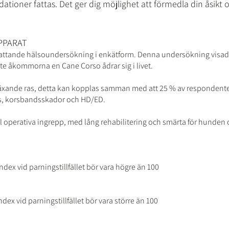
oner fattas. Det ger dig möjlighet att förmedla din åsikt och
APPARAT
tande hälsoundersökning i enkätform. Denna undersökning visade
te åkommorna en Cane Corso ådrar sig i livet.
bväxande ras, detta kan kopplas samman med att 25 % av responden
os, korsbandsskador och HD/ED.
 operativa ingrepp, med lång rehabilitering och smärta för hunden 
dex vid parningstillfället bör vara högre än 100
dex vid parningstillfället bör vara större än 100