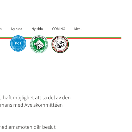
a
Ny sida
Ny sida
COMING
Mer...
aft möjlighet att ta del av den
sammans med Avelskommittéen
medlemsmöten där beslut