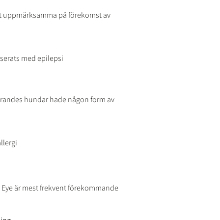
rst uppmärksamma på förekomst av
iserats med epilepsi
arandes hundar hade någon form av
llergi
y Eye är mest frekvent förekommande