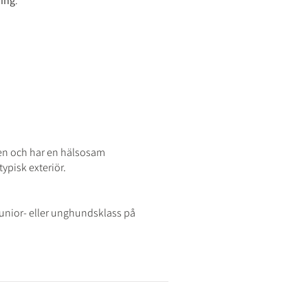
ning
.
en och har en hälsosam
ypisk exteriör.
junior- eller unghundsklass på