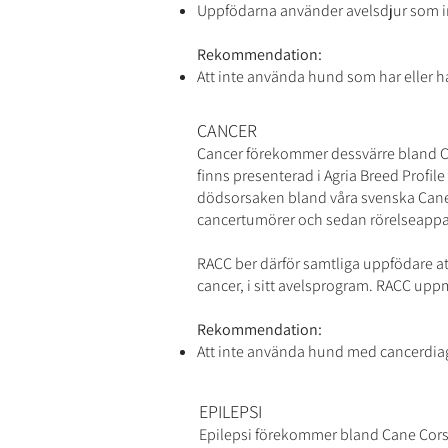
Uppfödarna använder avelsdjur som in
Rekommendation:
Att inte använda hund som har eller ha
CANCER
Cancer förekommer dessvärre bland Ca
finns presenterad i Agria Breed Profi
dödsorsaken bland våra svenska Cane 
cancertumörer och sedan rörelseappara
RACC ber därför samtliga uppfödare at
cancer, i sitt avelsprogram. RACC upp
Rekommendation:
Att inte använda hund med cancerdiag
EPILEPSI
Epilepsi förekommer bland Cane Corso,