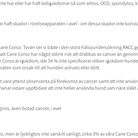
te har eller har haft ledsjukdomar så som artros, OCD, spondylos, 
r haft skador i rörelseapparaten i avel - om dessa skador inte konst
ne Corso. Tyvärr ser vi både i den stora hälsoundersökning RACC g
le att Cane Corso har något större risk att drabbas av cancer än ge
Corso är sjukdom, där 54 % inte specificerar vilken sjukdom hunden
ten som orsak till att hunden avlivats eller dött.
t vara ytterst observanta på förekomst av cancer samt att inte använ
manar vidare uppfödare att inte heller använda hund vars nära släkt
nos, även botad cancer, i avel
 men är lyckligtvis inte särskilt vanligt; cirka 3% av våra Cane Cors