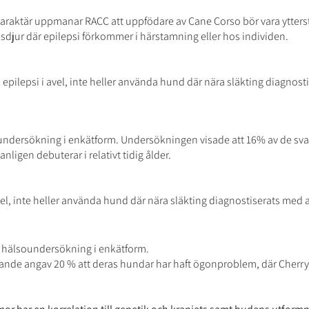
karaktär uppmanar RACC att uppfödare av Cane Corso bör vara ytte
sdjur där epilepsi förkommer i härstamning eller hos individen.
epilepsi i avel, inte heller använda hund där nära släkting diagnost
ndersökning i enkätform. Undersökningen visade att 16% av de sv
anligen debuterar i relativt tidig ålder.
el, inte heller använda hund där nära släkting diagnostiserats med a
 hälsoundersökning i enkätform.
rande angav 20 % att deras hundar har haft ögonproblem, där Cherr