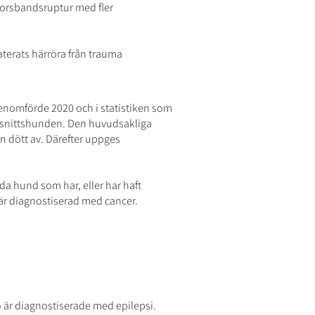
korsbandsruptur med fler
aterats härröra från trauma
enomförde 2020 och i statistiken som
nomsnittshunden. Den huvudsakliga
 dött av. Därefter uppges
da hund som har, eller har haft
 är diagnostiserad med cancer.
o är diagnostiserade med epilepsi.