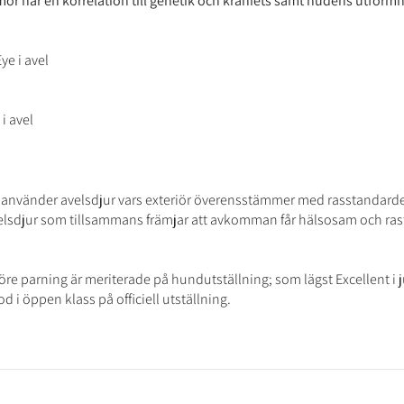
 har en korrelation till genetik och kraniets samt hudens utform
ye i avel
i avel
nvänder avelsdjur vars exteriör överensstämmer med rasstandard
elsdjur som tillsammans främjar att avkomman får hälsosam och rast
e parning är meriterade på hundutställning; som lägst Excellent i 
od i öppen klass på officiell utställning.