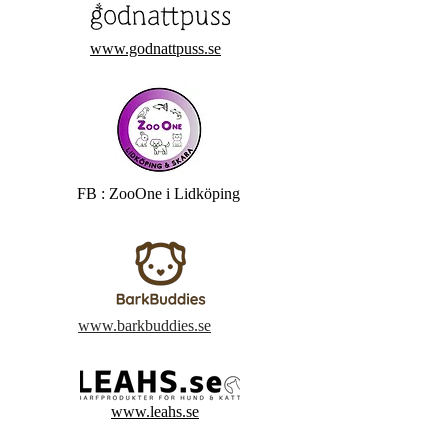
www.godnattpuss.se
FB : ZooOne i Lidköping
www.barkbuddies.se
www.leahs.se